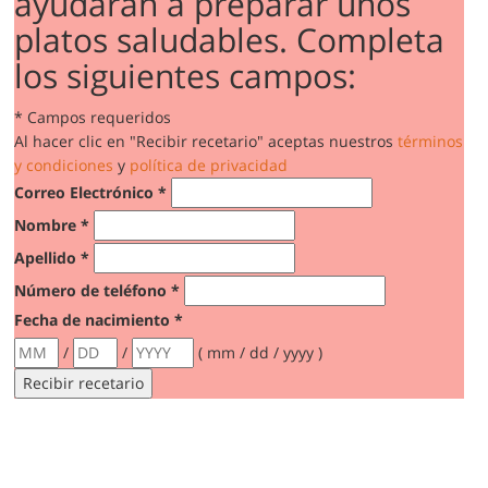
ayudarán a preparar unos
platos saludables. Completa
los siguientes campos:
*
Campos requeridos
Al hacer clic en "Recibir recetario" aceptas nuestros
términos
y condiciones
y
política de privacidad
Correo Electrónico
*
Nombre
*
Apellido
*
Número de teléfono
*
Fecha de nacimiento
*
/
/
( mm / dd / yyyy )