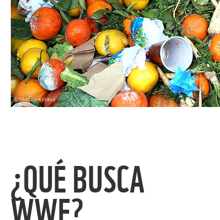
© Marina Kelava
¿QUÉ BUSCA
WWF?