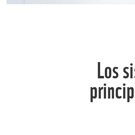
Los s
princip