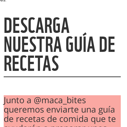
DESCARGA
NUESTRA GUÍA DE
RECETAS
Junto a @maca_bites
queremos enviarte una guía
de recetas de comida que te