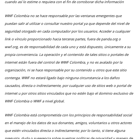
cuando así lo estime o requiera con el fin de corroborar dicha información
WWF Colombia no se hace responsable por las ventanas emergentes que
puedan salir al utilizar o consultar nuestro portal ya que depende del nivel de
seguridad otorgado en cada computador por los usuarios. Acceder a cualquier
link o vínculo proporcionado hacia terceras partes, fuera de panda.org o
wwf.org, es de responsabilidad de cada uno y está dispuesto, únicamente a su
propia conveniencia. La operación y el contenido de tales sitios o portales de
internet están fuera del control de WWF Colombia, y no es avalado por la
organización, ni se hace responsable por su contenido u otros que este sitio
contenga. WWF no estará ligado bajo ninguna circunstancia a los daños
causados, directa o indirectamente, por cualquier uso de sitios web o portal de
internet u por otros sitios vinculados que no estén bajo el dominio exclusivo de
WWF Colombia o WWF a nivel global.
WWF Colombia está comprometida con los principios de responsabilidad social
en el manejo de los datos de sus donantes, amigos, voluntarios u otros actores
que estén vinculados directa o indirectamente; por lo tanto, si tiene alguna
pregunta, duda o sugerencia sobre nuestras políticas de privacidad y manejo de