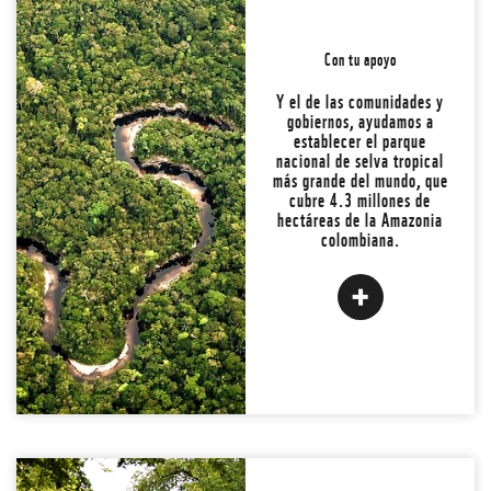
Con tu apoyo
Alrededor del mundo,
seguimos perdiendo 10
Y el de las comunidades y
millones de hectáreas de
gobiernos, ayudamos a
bosque cada año.
establecer el parque
nacional de selva tropical
más grande del mundo, que
¡Juntos podemos hacer un
cubre 4.3 millones de
cambio!
hectáreas de la Amazonia
colombiana.
LEER MÁS
Atrás