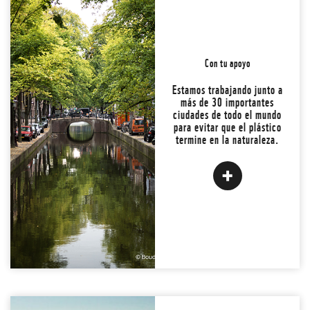
Muchas áreas urbanas,
responsables de
Con tu apoyo
aproximadamente el 60%
de toda la contaminación
Estamos trabajando junto a
plástica en los océanos,
más de 30 importantes
aún no han tomado
ciudades de todo el mundo
medidas.
para evitar que el plástico
termine en la naturaleza.
¡Juntos podemos cambiarlo!
LEER MÁS
Atrás