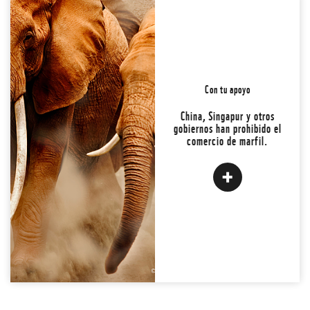
Todavía se comercia
ilegalmente con una gran
variedad de vida silvestre,
Con tu apoyo
por un valor de unos
23.000 millones de
China, Singapur y otros
dólares al año.
gobiernos han prohibido el
comercio de marfil.
JUNTOS PODEMOS
CAMBIARLO.
LEER MÁS
Atrás