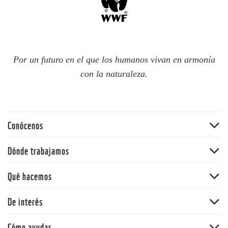
Por un futuro en el que los humanos vivan en armonía
con la naturaleza.
Conócenos
Quiénes somos
Dónde trabajamos
60 aniversario
Amazonia
Qué hacemos
Nuestras políticas
Andes
Bosques
De interés
Orinoquia
Vida Silvestre
Pacífico
Noticias
Cómo ayudar
Cambio climático y energía