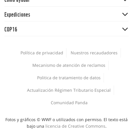
Y la Naturaleza qué
Océanos
Dona
Expediciones
Informe Planeta Vivo
Alimentos
Adopta una especie
Salud
Expedición Picachos
Agua
COP16
Panda Market
La Hora del Planeta
Expedición Guaviare
Comunidades
Suscríbete
COP16
La voz de la conservación
Plásticos
Encuesta Nacional de Biodiversidad 2024
Empleos
Política de privacidad
Nuestros recaudadores
Jóvenes
Procesos de adquisiciones
WWF al Clima
Mecanismo de atención de reclamos
Publicaciones
Corporativo
Politica de tratamiento de datos
Deporte y Naturaleza
Áreas protegidas
Actualización Régimen Tributario Especial
Comunidad Panda
Fotos y gráficos © WWF o utilizados con permiso. El texto está
bajo una
licencia de Creative Commons
.