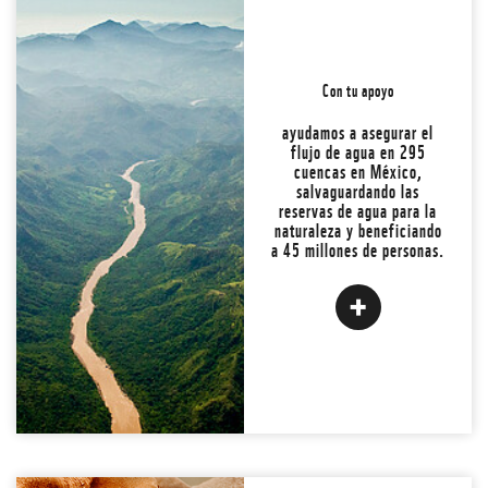
Con tu apoyo
En todo el mundo, los ríos
se siguen drenando,
ayudamos a asegurar el
represando y desviando.
flujo de agua en 295
cuencas en México,
salvaguardando las
JUNTOS PODEMOS
reservas de agua para la
CAMBIARLO.
naturaleza y beneficiando
a 45 millones de personas.
VER MÁS
Atrás