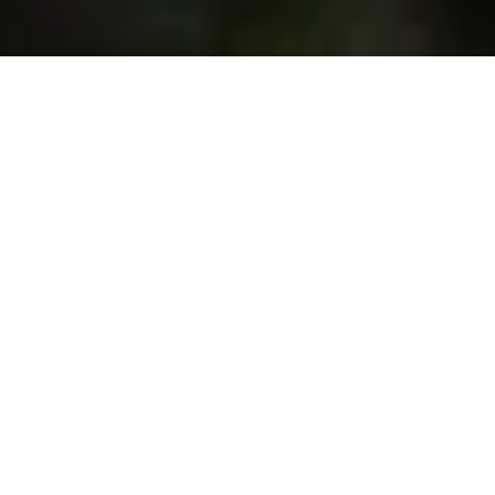
En el mundo
WWF es la principal organización de conservación de
la naturaleza a nivel global.
Nuestras acciones están
enfocadas en seis grandes objetivos: especies,
bosques, océanos, agua dulce, alimentación y, clima y
energía. Además, tenemos tres líneas de acción
transversales: gobernanza política y social, finanzas, y