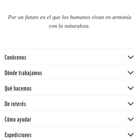
Por un futuro en el que los humanos vivan en armonía
con la naturaleza.
Conócenos
Quiénes somos
Dónde trabajamos
60 aniversario
Amazonia
Qué hacemos
Nuestras políticas
Andes
Bosques
De interés
Orinoquia
Vida Silvestre
Pacífico
Noticias
Cómo ayudar
Cambio climático y energía
Y la Naturaleza qué
Océanos
Dona
Expediciones
Informe Planeta Vivo
Alimentos