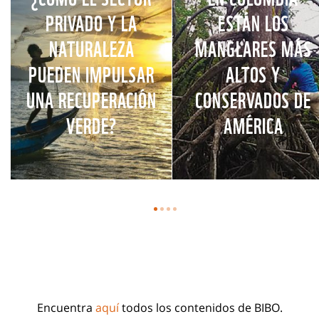
PRIVADO Y LA
ESTÁN LOS
NATURALEZA
MANGLARES MÁS
PUEDEN IMPULSAR
ALTOS Y
UNA RECUPERACIÓN
CONSERVADOS DE
VERDE?
AMÉRICA
Encuentra
aquí
todos los contenidos de BIBO.