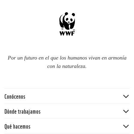
Por un futuro en el que los humanos vivan en armonía
con la naturaleza.
Conócenos
Quiénes somos
Dónde trabajamos
60 aniversario
Amazonia
Qué hacemos
Nuestras políticas
Andes