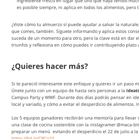
ingrediente fresco en lugar que uno que haya tenido much
es posible siempre, ni aplica en todos los alimentos, pero 
¿Viste cómo tu almuerzo sí puede ayudar a salvar la naturalez
que comes, también. Síguete informando y aplica estos conse
suceda de un momento para otro, pero la clave está en dar el
triunfos y reflexiona en cómo puedes ir contribuyendo plato a
¿Quieres hacer más?
Si te pareció interesante este enfoque y quieres ir un paso 
Únete junto con un equipo de hasta seis personas a la
Ideat
Campus Party y WWF. Durante dos días podrás pensar en id
local y variado, y cómo a evitar el desperdicio de alimentos. 
Los 5 equipos ganadores recibirán una mentoría para llevar s
una clase de cocina sostenible con la
instagramer
@maca-bite
preparar un menú evitando el desperdicio el 22 de julio a la
https://bit.ly/CPCo10