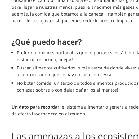
causando el cambio climático. Si a eso le sumamos las grand
para llegar a nuestras manos, pues le añadimos más gases q
además, la comida que botamos a la caneca… ¡también gene
hacer ciertos ajustes si queremos reducir nuestro impacto.
¿Qué puedo hacer?
Preferir alimentos nacionales que importados: está bien 
distancia recorrida, ¡mejor!
Buscar alimentos cultivados lo más cerca de donde vives: s
allá procurando que se haya producido cerca.
No botar comida: un tercio de todos alimentos producidos 
con esas sobras o con dejar dañar los alimentos!
Un dato para recordar
: el sistema alimentario genera alred
de efecto invernadero en el mundo.
Las amenazas a los ecosistem