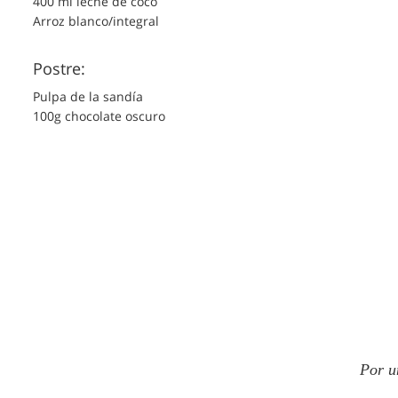
400 ml leche de coco
Arroz blanco/integral
Postre:
Pulpa de la sandía
100g chocolate oscuro
Por u