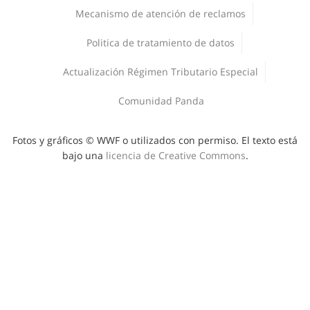
Procesos de adquisiciones
WWF al Clima
Mecanismo de atención de reclamos
Publicaciones
Corporativo
Politica de tratamiento de datos
Deporte y Naturaleza
Áreas protegidas
Actualización Régimen Tributario Especial
Comunidad Panda
Fotos y gráficos © WWF o utilizados con permiso. El texto está
bajo una
licencia de Creative Commons
.