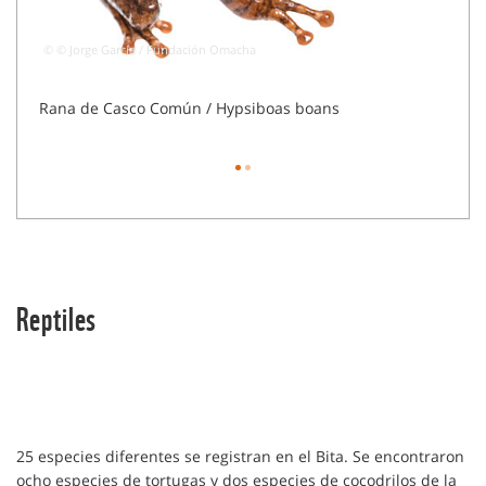
© © Jorge García / Fundación Omacha
© © J
Rana de Casco Común / Hypsiboas boans
Hyps
Reptiles
25 especies diferentes se registran en el Bita. Se encontraron
ocho especies de tortugas y dos especies de cocodrilos de la