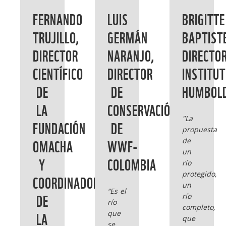
FERNANDO
LUIS
BRIGITTE
TRUJILLO,
GERMÁN
BAPTIST
DIRECTOR
NARANJO,
DIRECTO
CIENTÍFICO
DIRECTOR
INSTITU
DE
DE
HUMBOL
LA
CONSERVACIÓN
"La
FUNDACIÓN
DE
propuesta
OMACHA
WWF-
de
un
Y
COLOMBIA
río
protegido,
COORDINADOR
un
“Es el
DE
río
río
completo,
LA
que
que
se