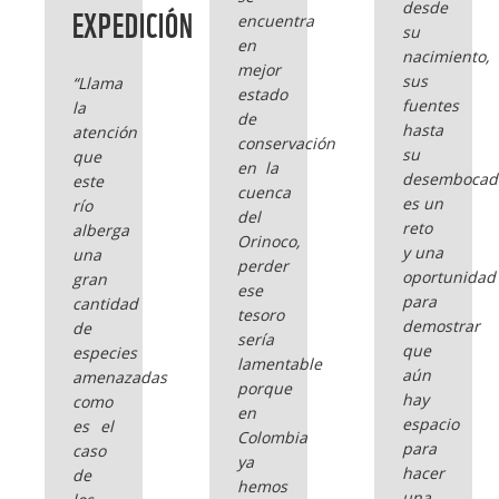
desde
EXPEDICIÓN
encuentra
su
en
nacimiento,
mejor
sus
“Llama
estado
fuentes
la
de
hasta
atención
conservación
su
que
en la
desembocad
este
cuenca
es un
río
del
reto
alberga
Orinoco,
y una
una
perder
oportunidad
gran
ese
para
cantidad
tesoro
demostrar
de
sería
que
especies
lamentable
aún
amenazadas
porque
hay
como
en
espacio
es el
Colombia
para
caso
ya
hacer
de
hemos
una