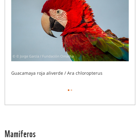
© © Jorge García / Fundación Omacha
© © J
Guacamaya roja aliverde / Ara chloropterus
Tang
Mamíferos