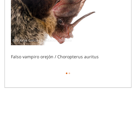
© © Jorge García / Fundación Omacha
© © J
Falso vampiro orejón / Choropterus auritus
Murci