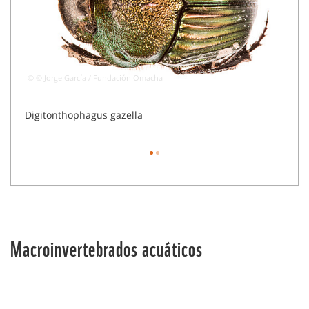
© © Jorge García / Fundación Omacha
© © J
Digitonthophagus gazella
Digit
Macroinvertebrados acuáticos