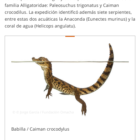
familia Alligatoridae: Paleosuchus trigonatus y Caiman
crocodilus. La expedición identificó además siete serpientes,
entre estas dos acuáticas la Anaconda (Eunectes murinus) y la
coral de agua (Helicops angulatu).
© © Jorge García / Fundación Omacha
© © J
Babilla / Caiman crocodylus
Tortu