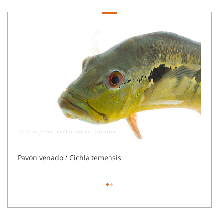
© © Jorge García / Fundación Omacha
© © J
Pavón venado / Cichla temensis
Palom