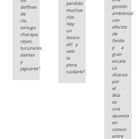
los
perdido
gestión
delfines
muchos
ambiental
de
ríos.
con
río,
Hay
efectos
tortuga
un
de
charapa,
tesoro
fondo
rayas,
allí y
y a
tucunares,
vale
gran
dantas
la
escala.
y
pena
La
jaguares”.
cuidarlo”.
Alianza
por
el
Bita
es
una
apuesta
en
común
entre