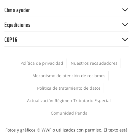
Pacífico
Noticias
Cómo ayudar
Cambio climático y energía
Y la Naturaleza qué
Océanos
Dona
Expediciones
Informe Planeta Vivo
Alimentos
Adopta una especie
Salud
Expedición Picachos
Agua
COP16
Panda Market
La Hora del Planeta
Expedición Guaviare
Comunidades
Suscríbete
COP16
La voz de la conservación
Plásticos
Encuesta Nacional de Biodiversidad 2024
Empleos
Política de privacidad
Nuestros recaudadores
Jóvenes
Procesos de adquisiciones
WWF al Clima
Mecanismo de atención de reclamos
Publicaciones
Corporativo
Politica de tratamiento de datos
Deporte y Naturaleza
Áreas protegidas
Actualización Régimen Tributario Especial
Comunidad Panda
Fotos y gráficos © WWF o utilizados con permiso. El texto está