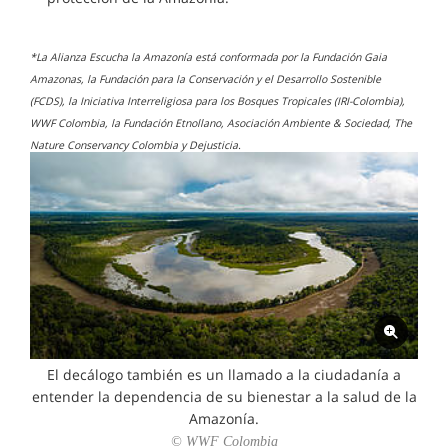
*La Alianza Escucha la Amazonía está conformada por la Fundación Gaia
Amazonas, la Fundación para la Conservación y el Desarrollo Sostenible
(FCDS), la Iniciativa Interreligiosa para los Bosques Tropicales (IRI-Colombia),
WWF Colombia, la Fundación Etnollano, Asociación Ambiente & Sociedad, The
Nature Conservancy Colombia y Dejusticia.
El decálogo también es un llamado a la ciudadanía a
entender la dependencia de su bienestar a la salud de la
Amazonía.
© WWF Colombia