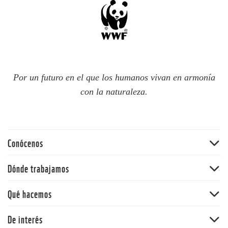
Por un futuro en el que los humanos vivan en armonía
con la naturaleza.
Conócenos
Quiénes somos
Dónde trabajamos
60 aniversario
Amazonia
Qué hacemos
Nuestras políticas
Andes
Bosques
De interés
Orinoquia
Vida Silvestre