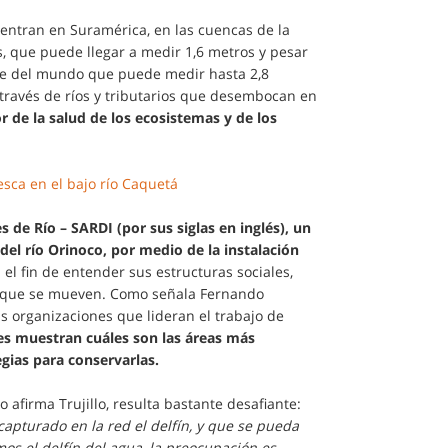
uentran en Suramérica, en las cuencas de la
s, que puede llegar a medir 1,6 metros y pesar
ande del mundo que puede medir hasta 2,8
a través de ríos y tributarios que desembocan en
r de la salud de los ecosistemas y de los
sca en el bajo río Caquetá
s de Río – SARDI (por sus siglas en inglés), un
 del río Orinoco, por medio de la instalación
 el fin de entender sus estructuras sociales,
os que se mueven. Como señala Fernando
as organizaciones que lideran el trabajo de
nes muestran cuáles son las áreas más
egias para conservarlas.
afirma Trujillo, resulta bastante desafiante:
turado en la red el delfín, y que se pueda
os el delfín del agua, la preocupación es