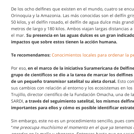
De los ocho delfines que existen en el mundo, cuatro se enc
Orinoquia y la Amazonia. Las más conocidas son el delfín gri
50 kilos, y el delfín rosado, el delfín de agua dulce más gr
metros de largo y 180 kilos. Ambos viajan largas distancias 
el mar.
Su presencia en las aguas dulces es un gran indicado
impactos que sobre estos tienen la acción humana.
Te recomendamos:
Conocimientos locales para ordenar la pe
Por eso,
en el marco de la iniciativa Suramericana de Delfine
grupo de científicos se dio a la tarea de marcar los delfines
de un pequeño transmisor satelital su aleta dorsal.
Esto con
sus cambios con relación al entorno y los ecosistemas en l
Trujillo, director científico de la Fundación Omacha, una de l
SARDI,
a través del seguimiento satelital, los mismos delfi
importantes para ellos y cómo es posible identificar estrat
Sin embargo, este no es un procedimiento sencillo, pues como 
“
me preocupa muchísimo el momento en el que ya tenemos cap
enredar en la malla y ahogarse. Entonces hasta que no sacam