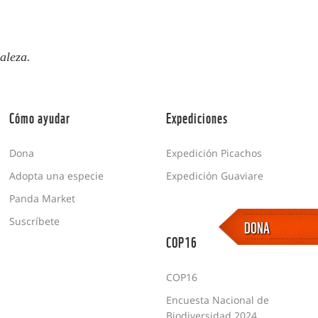
aleza.
Cómo ayudar
Expediciones
Dona
Expedición Picachos
Adopta una especie
Expedición Guaviare
Panda Market
Suscríbete
DONA
COP16
COP16
Encuesta Nacional de
Biodiversidad 2024