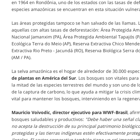
en 1964 en Rondônia, uno de los estados con las tasas de def
especies amazónicas se encuentran en esta situación vulner
Las áreas protegidas tampoco se han salvado de las llamas. 
aquellas con altas tasas de deforestación: Área Protegida Am
Nacional Jamanxim (PA), Área Protegida Ambiental Tapajós (PA)
Ecológica Terra do Meio (AP), Reserva Extractiva Chico Mende
Extractiva Rio Preto - Jacundá (RO), Reserva Biológica Serr
(AM / PA).
La selva amazónica es el hogar de alrededor de 30.000 especi
de plantas en América del Sur
. Los bosques son vitales para
la mitad de las especies terrestres del mundo y son uno de 
de la captura de carbono, lo que ayuda a mitigar la crisis clim
vital para mantener los bosques, interviniendo en la regener
Mauricio Voivodic, director ejecutivo para WWF-Brasil
, afi
bosques saludables y productivos:
"Debe haber una señal clar
no acepta la destrucción de su principal patrimonio biológic
protegidas y las tierras indígenas estén efectivamente proteg
ilegales. El sector corporativo también tiene un rol import