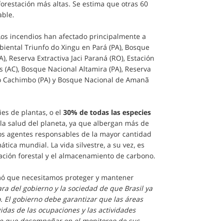
orestación más altas. Se estima que otras 60
able.
Los incendios han afectado principalmente a
biental Triunfo do Xingu en Pará (PA), Bosque
, Reserva Extractiva Jaci Paraná (RO), Estación
s (AC), Bosque Nacional Altamira (PA), Reserva
a do Cachimbo (PA) y Bosque Nacional de Amanã
es de plantas, o el
30% de todas las especies
 la salud del planeta, ya que albergan más de
los agentes responsables de la mayor cantidad
ática mundial. La vida silvestre, a su vez, es
ación forestal y el almacenamiento de carbono.
rmó que necesitamos proteger y mantener
a del gobierno y la sociedad de que Brasil ya
o. El gobierno debe garantizar que las áreas
idas de las ocupaciones y las actividades
ante que desempeñar en el monitoreo de sus