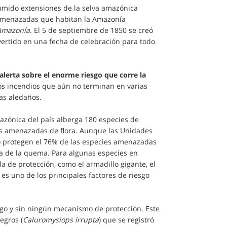
umido extensiones de la selva amazónica
s amenazadas que habitan la Amazonía
 Amazonía
. El 5 de septiembre de 1850 se creó
vertido en una fecha de celebración para todo
alerta sobre el enorme riesgo que corre la
los incendios que aún no terminan en varias
mas aledaños.
amazónica del país alberga 180 especies de
ies amenazadas de flora. Aunque las Unidades
N) protegen el 76% de las especies amenazadas
ra de la quema. Para algunas especies en
 de protección, como el armadillo gigante, el
es uno de los principales factores de riesgo
ego y sin ningún mecanismo de protección. Este
egros (
Caluromysiops irrupta
) que se registró