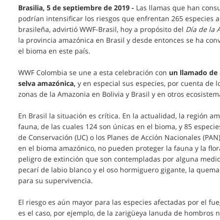
Brasilia, 5 de septiembre de 2019 -
Las llamas que han cons
podrían intensificar los riesgos que enfrentan 265 especie
brasileña, advirtió WWF-Brasil, hoy a propósito del
Día de la
la provincia amazónica en Brasil y desde entonces se ha con
el bioma en este país.
WWF Colombia se une a esta celebración con
un llamado de 
selva amazónica,
y en especial sus especies, por cuenta de 
zonas de la Amazonia en Bolivia y Brasil y en otros ecosiste
En Brasil la situación es crítica. En la actualidad, la región 
fauna, de las cuales 124 son únicas en el bioma, y 85 espec
de Conservación (UC) o los Planes de Acción Nacionales (PA
en el bioma amazónico, no pueden proteger la fauna y la flo
peligro de extinción que son contempladas por alguna medida
pecarí de labio blanco y el oso hormiguero gigante, la quema 
para su supervivencia.
El riesgo es aún mayor para las especies afectadas por el fu
es el caso, por ejemplo, de la zarigüeya lanuda de hombros n