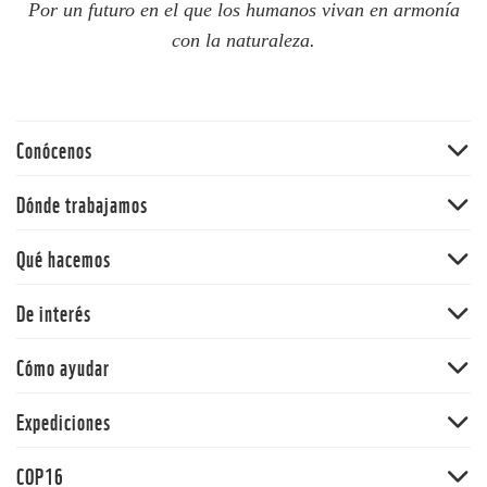
Por un futuro en el que los humanos vivan en armonía
con la naturaleza.
Conócenos
Quiénes somos
Dónde trabajamos
60 aniversario
Amazonia
Qué hacemos
Nuestras políticas
Andes
Bosques
De interés
Orinoquia
Vida Silvestre
Pacífico
Noticias
Cómo ayudar
Cambio climático y energía
Y la Naturaleza qué
Océanos
Dona
Expediciones
Informe Planeta Vivo
Alimentos
Adopta una especie
Salud
Expedición Picachos
Agua
COP16
Panda Market