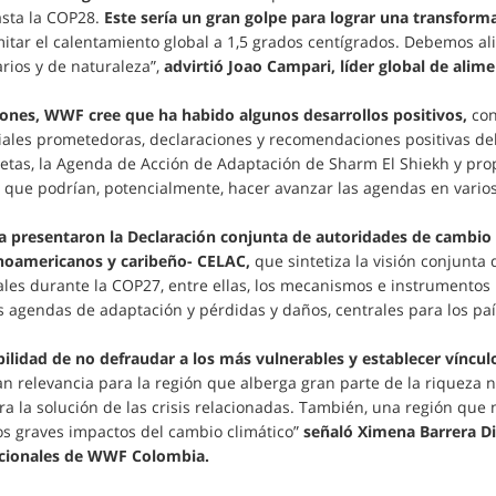
asta la COP28.
Este sería un gran golpe para lograr una transform
itar el calentamiento global a 1,5 grados centígrados. Debemos a
arios y de naturaleza”,
advirtió Joao Campari, líder global de ali
iones, WWF cree que ha habido algunos desarrollos positivos,
con
iales prometedoras, declaraciones y recomendaciones positivas de
netas, la Agenda de Acción de Adaptación de Sharm El Shiekh y pr
que podrían, potencialmente, hacer avanzar las agendas en varios
a presentaron la Declaración conjunta de autoridades de cambio c
noamericanos y caribeño- CELAC,
que sintetiza la visión conjunta 
ales durante la COP27, entre ellas, los mecanismos e instrumentos
as agendas de adaptación y pérdidas y daños, centrales para los paí
ilidad de no defraudar a los más vulnerables y establecer vínculos
an relevancia para la región que alberga gran parte de la riqueza
a la solución de las crisis relacionadas. También, una región que 
los graves impactos del cambio climático”
señaló Ximena Barrera Di
acionales de WWF Colombia.