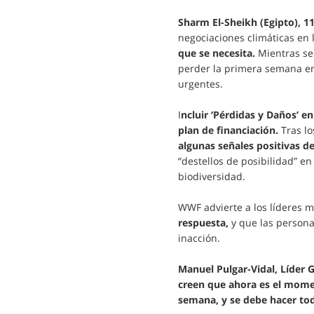
Sharm El-Sheikh (Egipto), 1
negociaciones climáticas en
que se necesita.
Mientras se 
perder la primera semana en
urgentes.
I
ncluir ‘Pérdidas y Daños’ e
plan de financiación.
Tras lo
algunas señales positivas d
“destellos de posibilidad” e
biodiversidad.
WWF advierte a los líderes 
respuesta,
y que las persona
inacción.
Manuel Pulgar-Vidal, Líder G
creen que ahora es el mome
semana, y se debe hacer tod