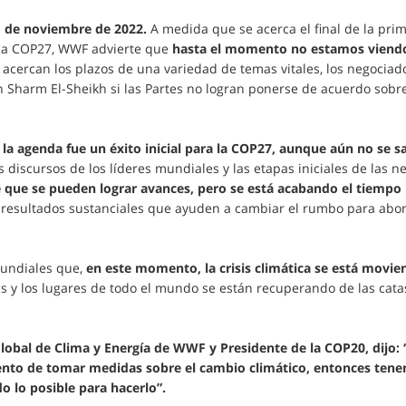
1 de noviembre de 2022.
A medida que se acerca el final de la pr
 la COP27, WWF advierte que
hasta el momento no estamos viendo 
acercan los plazos de una variedad de temas vitales, los negociado
 Sharm El-Sheikh si las Partes no logran ponerse de acuerdo sobre
n la agenda fue un éxito inicial para la COP27, aunque aún no se 
s discursos de los líderes mundiales y las etapas iniciales de las n
e que se pueden lograr avances, pero se está acabando el tiempo
n resultados sustanciales que ayuden a cambiar el rumbo para aborda
mundiales que,
en este momento, la crisis climática se está movi
s y los lugares de todo el mundo se están recuperando de las cata
lobal de Clima y Energía de WWF y Presidente de la COP20, dijo: “
nto de tomar medidas sobre el cambio climático, entonces ten
o lo posible para hacerlo”.