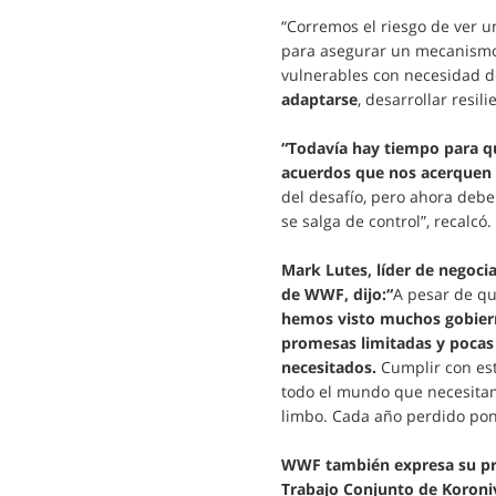
“Corremos el riesgo de ver 
para asegurar un mecanismo 
vulnerables con necesidad d
adaptarse
, desarrollar resili
“Todavía hay tiempo para qu
acuerdos que nos acerquen a
del desafío, pero ahora deben
se salga de control”, recalcó.
Mark Lutes, líder de negoc
de WWF, dijo:“
A pesar de qu
hemos visto muchos gobiern
promesas limitadas y pocas r
necesitados.
Cumplir con est
todo el mundo que necesitam
limbo. Cada año perdido pon
WWF también expresa su pre
Trabajo Conjunto de Koroniv