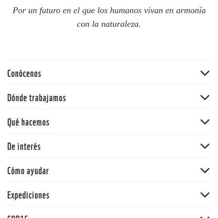
Por un futuro en el que los humanos vivan en armonía
con la naturaleza.
Conócenos
Quiénes somos
Dónde trabajamos
60 aniversario
Amazonia
Qué hacemos
Nuestras políticas
Andes
Bosques
De interés
Orinoquia
Vida Silvestre
Pacífico
Noticias
Cómo ayudar
Cambio climático y energía
Y la Naturaleza qué
Océanos
Dona
Expediciones
Informe Planeta Vivo
Alimentos
Adopta una especie
Salud
Expedición Picachos
Agua
Panda Market