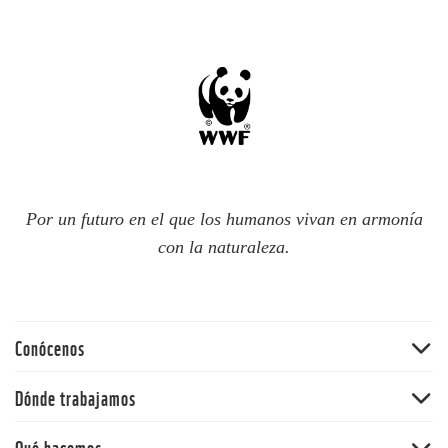
Por un futuro en el que los humanos vivan en armonía
con la naturaleza.
Conócenos
Quiénes somos
Dónde trabajamos
60 aniversario
Amazonia
Qué hacemos
Nuestras políticas