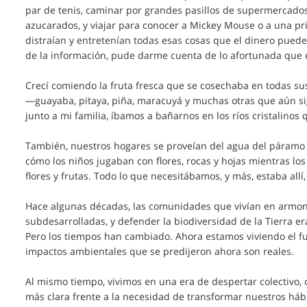
par de tenis, caminar por grandes pasillos de supermercados 
azucarados, y viajar para conocer a Mickey Mouse o a una p
distraían y entretenían todas esas cosas que el dinero pued
de la información, pude darme cuenta de lo afortunada que 
Crecí comiendo la fruta fresca que se cosechaba en todas sus
—guayaba, pitaya, piña, maracuyá y muchas otras que aún si
junto a mi familia, íbamos a bañarnos en los ríos cristalinos 
También, nuestros hogares se proveían del agua del páramo 
cómo los niños jugaban con flores, rocas y hojas mientras los
flores y frutas. Todo lo que necesitábamos, y más, estaba allí
Hace algunas décadas, las comunidades que vivían en armoní
subdesarrolladas, y defender la biodiversidad de la Tierra er
Pero los tiempos han cambiado. Ahora estamos viviendo el f
impactos ambientales que se predijeron ahora son reales.
Al mismo tiempo, vivimos en una era de despertar colectivo, 
más clara frente a la necesidad de transformar nuestros há