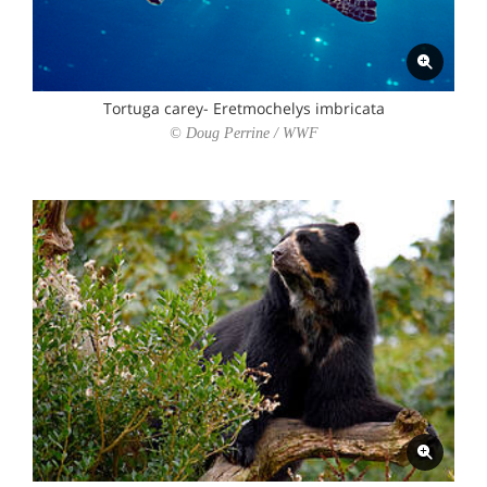
Tortuga carey- Eretmochelys imbricata
© Doug Perrine / WWF