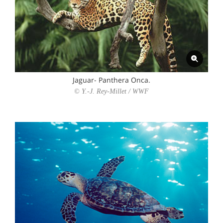
Jaguar- Panthera Onca.
© Y.-J. Rey-Millet / WWF