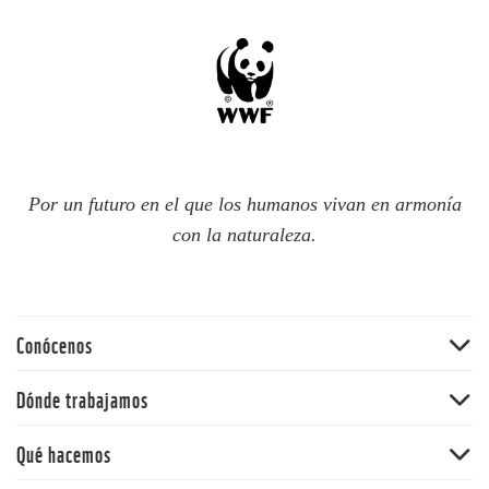
Por un futuro en el que los humanos vivan en armonía
con la naturaleza.
Conócenos
Quiénes somos
Dónde trabajamos
60 aniversario
Amazonia
Qué hacemos
Nuestras políticas
Andes