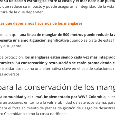
: su ubicación estratégica entre la costa y el mar hace que pued
o que reduce su impacto y puede asegurar la integridad de la vida 
uctura de la que dependen.
tas que deberíamos hacernos de los manglares
indican que
una línea de manglar de 500 metros puede reducir la a
resenta una amortiguación significativa
cuando se trata de estas 
 y a su gente.
de protección,
los manglares están siendo cada vez más integrad
turaleza. Su conservación y restauración se están promoviendo c
nsolidándose como una alternativa clave en el uso de soluciones n
les adversos.
para la conservación de los man
 la comunidad y el clima’, implementado por WWF Colombia,
cuen
eran acciones en torno a la vulnerabilidad de este ecosistema, para
para el fortalecimiento de planes de gestión de riesgo de desastre
fico Colombiano como la costa nariñense.