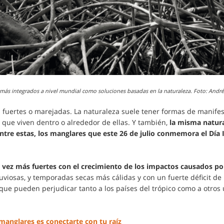
 más integrados a nivel mundial como soluciones basadas en la naturaleza. Foto: And
s fuertes o marejadas. La naturaleza suele tener formas de mani
 que viven dentro o alrededor de ellas. Y también,
la misma natura
ntre estas, los manglares que este 26 de julio conmemora el Día 
 vez más fuertes con el crecimiento de los impactos causados por
iosas, y temporadas secas más cálidas y con un fuerte déficit d
ue pueden perjudicar tanto a los países del trópico como a otros 
manglares es conectarte con tu raíz