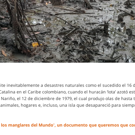
ite inevitablemente a desastres naturales como el sucedido el 16 
Catalina en el Caribe colombiano, cuando el huracán ‘Iota’ azotó est
Nariño, el 12 de diciembre de 1979, el cual produjo olas de hasta 
 animales, hogares e, incluso, una isla que desapareció para siempr
de los manglares del Mundo', un documento que queremos que co