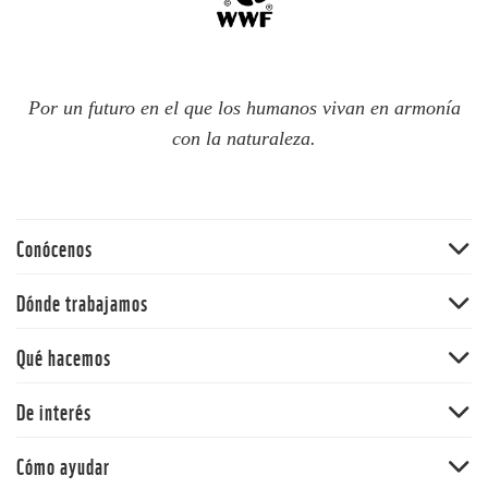
Por un futuro en el que los humanos vivan en armonía
con la naturaleza.
Conócenos
Quiénes somos
Dónde trabajamos
60 aniversario
Amazonia
Qué hacemos
Nuestras políticas
Andes
Bosques
De interés
Orinoquia
Vida Silvestre
Pacífico
Noticias
Cómo ayudar
Cambio climático y energía
Y la Naturaleza qué