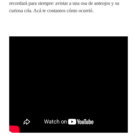
recordará para siempre: avistar a una osa de anteojos y su
curiosa cría. Acá te contamos cómo ocurrió.