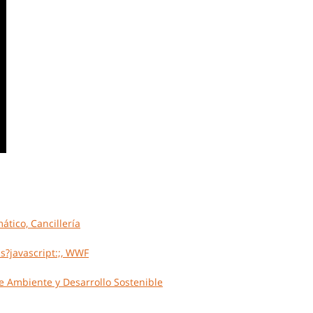
tico, Cancillería
s?javascript:;, WWF
e Ambiente y Desarrollo Sostenible