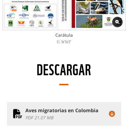
Carátula
© WWF
DESCARGAR
Aves migratorias en Colombia
PDF 21.07 MB