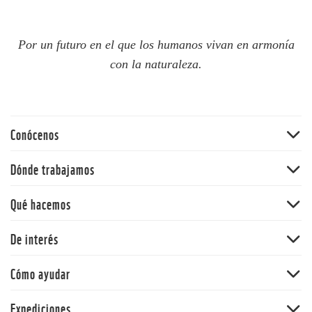
Por un futuro en el que los humanos vivan en armonía
con la naturaleza.
Conócenos
Quiénes somos
Dónde trabajamos
60 aniversario
Amazonia
Qué hacemos
Nuestras políticas
Andes
Bosques
De interés
Orinoquia
Vida Silvestre
Pacífico
Noticias
Cómo ayudar
Cambio climático y energía
Y la Naturaleza qué
Océanos
Dona
Expediciones
Informe Planeta Vivo