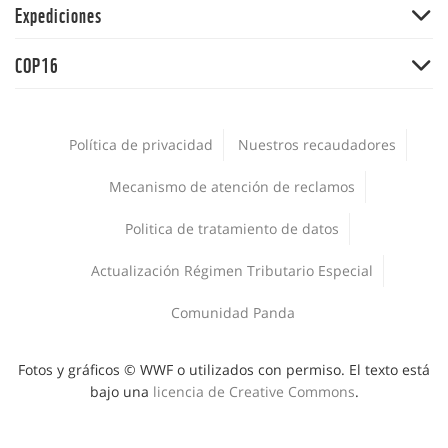
Expediciones
Informe Planeta Vivo
Alimentos
Adopta una especie
Salud
Expedición Picachos
Agua
COP16
Panda Market
La Hora del Planeta
Expedición Guaviare
Comunidades
Suscríbete
COP16
La voz de la conservación
Plásticos
Encuesta Nacional de Biodiversidad 2024
Empleos
Política de privacidad
Nuestros recaudadores
Jóvenes
Procesos de adquisiciones
WWF al Clima
Mecanismo de atención de reclamos
Publicaciones
Corporativo
Politica de tratamiento de datos
Deporte y Naturaleza
Áreas protegidas
Actualización Régimen Tributario Especial
Comunidad Panda
Fotos y gráficos © WWF o utilizados con permiso. El texto está
bajo una
licencia de Creative Commons
.