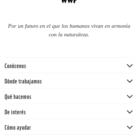
Por un futuro en el que los humanos vivan en armonía
con la naturaleza.
Conócenos
Quiénes somos
Dónde trabajamos
60 aniversario
Amazonia
Qué hacemos
Nuestras políticas
Andes
Bosques
De interés
Orinoquia
Vida Silvestre
Pacífico
Noticias
Cómo ayudar
Cambio climático y energía
Y la Naturaleza qué
Océanos
Dona