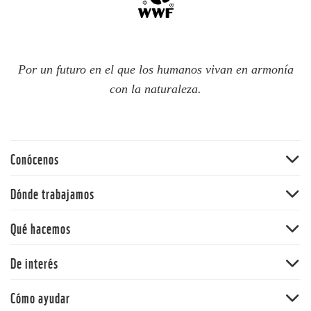
Por un futuro en el que los humanos vivan en armonía
con la naturaleza.
Conócenos
Quiénes somos
Dónde trabajamos
60 aniversario
Amazonia
Qué hacemos
Nuestras políticas
Andes
Bosques
De interés
Orinoquia
Vida Silvestre
Pacífico
Noticias
Cómo ayudar
Cambio climático y energía
Y la Naturaleza qué