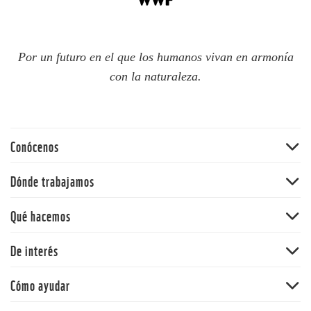
Por un futuro en el que los humanos vivan en armonía
con la naturaleza.
Conócenos
Quiénes somos
Dónde trabajamos
60 aniversario
Amazonia
Qué hacemos
Nuestras políticas
Andes
Bosques
De interés
Orinoquia
Vida Silvestre
Pacífico
Noticias
Cómo ayudar
Cambio climático y energía
Y la Naturaleza qué
Océanos
Dona