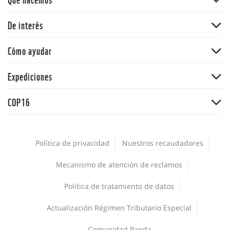
Andes
Bosques
De interés
Orinoquia
Vida Silvestre
Pacífico
Noticias
Cómo ayudar
Cambio climático y energía
Y la Naturaleza qué
Océanos
Dona
Expediciones
Informe Planeta Vivo
Alimentos
Adopta una especie
Salud
Expedición Picachos
Agua
COP16
Panda Market
La Hora del Planeta
Expedición Guaviare
Comunidades
Suscríbete
COP16
La voz de la conservación
Plásticos
Encuesta Nacional de Biodiversidad 2024
Empleos
Política de privacidad
Nuestros recaudadores
Jóvenes
Procesos de adquisiciones
WWF al Clima
Mecanismo de atención de reclamos
Publicaciones
Corporativo
Politica de tratamiento de datos
Deporte y Naturaleza
Áreas protegidas
Actualización Régimen Tributario Especial
Comunidad Panda