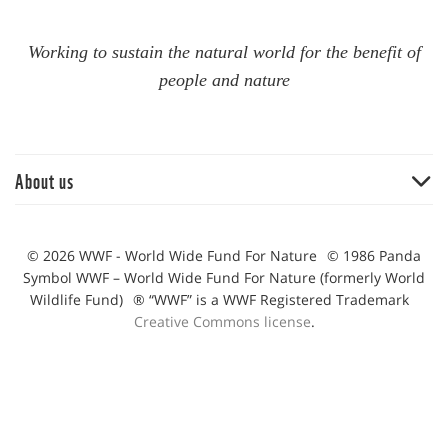
Working to sustain the natural world for the benefit of
people and nature
About us
Big wins 2021
Notable moments from 2020
© 2026 WWF - World Wide Fund For Nature
© 1986 Panda
Symbol WWF – World Wide Fund For Nature (formerly World
Our achievements during 2022
Wildlife Fund)
® “WWF” is a WWF Registered Trademark
Creative Commons license
.