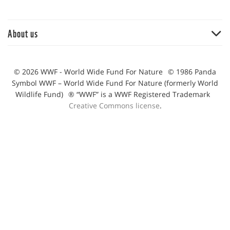
About us
Big wins 2021
Notable moments from 2020
© 2026 WWF - World Wide Fund For Nature
© 1986 Panda
Symbol WWF – World Wide Fund For Nature (formerly World
Our achievements during 2022
Wildlife Fund)
® “WWF” is a WWF Registered Trademark
Creative Commons license
.