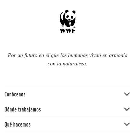
Por un futuro en el que los humanos vivan en armonía
con la naturaleza.
Conócenos
Quiénes somos
Dónde trabajamos
60 aniversario
Amazonia
Qué hacemos
Nuestras políticas
Andes
Bosques