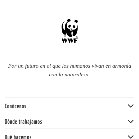
Por un futuro en el que los humanos vivan en armonía
con la naturaleza.
Conócenos
Quiénes somos
Dónde trabajamos
60 aniversario
Amazonia
Qué hacemos
Nuestras políticas