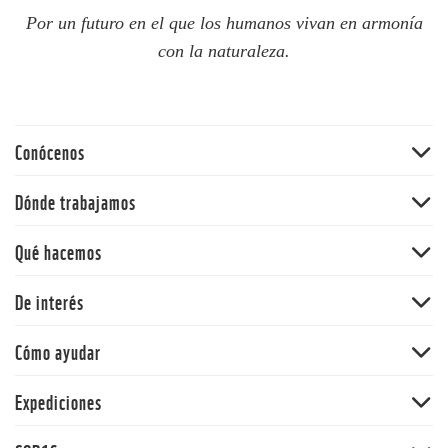
Por un futuro en el que los humanos vivan en armonía
con la naturaleza.
Conócenos
Quiénes somos
Dónde trabajamos
60 aniversario
Amazonia
Qué hacemos
Nuestras políticas
Andes
Bosques
De interés
Orinoquia
Vida Silvestre
Pacífico
Noticias
Cómo ayudar
Cambio climático y energía
Y la Naturaleza qué
Océanos
Dona
Expediciones
Informe Planeta Vivo
Alimentos
Adopta una especie
Salud
Expedición Picachos
Agua