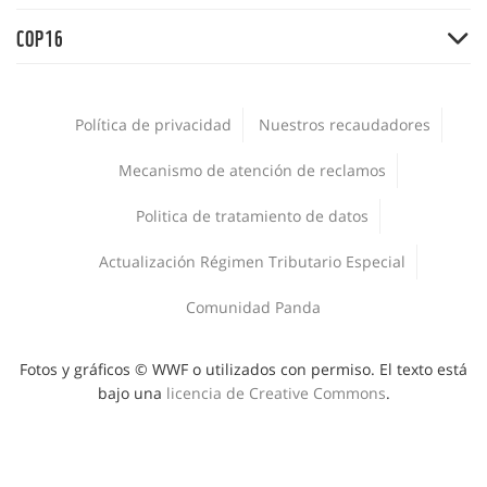
Adopta una especie
Salud
Expedición Picachos
Agua
COP16
Panda Market
La Hora del Planeta
Expedición Guaviare
Comunidades
Suscríbete
COP16
La voz de la conservación
Plásticos
Encuesta Nacional de Biodiversidad 2024
Empleos
Política de privacidad
Nuestros recaudadores
Jóvenes
Procesos de adquisiciones
WWF al Clima
Mecanismo de atención de reclamos
Publicaciones
Corporativo
Politica de tratamiento de datos
Deporte y Naturaleza
Áreas protegidas
Actualización Régimen Tributario Especial
Comunidad Panda
Fotos y gráficos © WWF o utilizados con permiso. El texto está
bajo una
licencia de Creative Commons
.