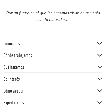
Por un futuro en el que los humanos vivan en armonía
con la naturaleza.
Conócenos
Quiénes somos
Dónde trabajamos
60 aniversario
Amazonia
Qué hacemos
Nuestras políticas
Andes
Bosques
De interés
Orinoquia
Vida Silvestre
Pacífico
Noticias
Cómo ayudar
Cambio climático y energía
Y la Naturaleza qué
Océanos
Dona
Expediciones
Informe Planeta Vivo
Alimentos