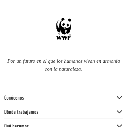
Por un futuro en el que los humanos vivan en armonía
con la naturaleza.
Conócenos
Quiénes somos
Dónde trabajamos
60 aniversario
Amazonia
Qué hacemos
Nuestras políticas