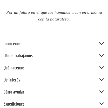
Por un futuro en el que los humanos vivan en armonía
con la naturaleza.
Conócenos
Quiénes somos
Dónde trabajamos
60 aniversario
Amazonia
Qué hacemos
Nuestras políticas
Andes
Bosques
De interés
Orinoquia
Vida Silvestre
Pacífico
Noticias
Cómo ayudar
Cambio climático y energía
Y la Naturaleza qué
Océanos
Dona
Expediciones
Informe Planeta Vivo
Alimentos
Adopta una especie